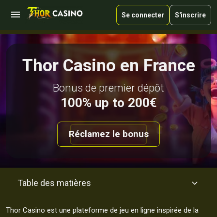
Se connecter
S'inscrire
Thor Casino en France
Bonus de premier dépôt
100% up to 200€
Réclamez le bonus
Table des matières
Table des matières
Présentation Générale de Thor Casino
Thor Casino est une plateforme de jeu en ligne inspirée de la
Licence, Légalité et Sécurité