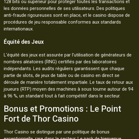
128 bits ou supérieur pour protéger toutes les transactions et
les données personnelles de ses utilisateurs. Des politiques
anti-fraude rigoureuses sont en place, et le casino dispose de
procédures de jeu responsable conformes aux standards
internationaux.
Équité des Jeux
L'équité des jeux est assurée par l'utilisation de générateurs de
nombres aléatoires (RNG) certifiés par des laboratoires
indépendants. Les audits réguliers garantissent que chaque
partie de slots, de jeux de table ou de casino en direct se
déroule de manière totalement impartiale. Le taux de retour aux
joueurs (RTP) moyen des machines à sous tourne autour de 94
à 96 %, un standard tout à fait compétitif dans le secteur.
Bonus et Promotions : Le Point
Fort de Thor Casino
Thor Casino se distingue par une politique de bonus
exceptionnelle, rare dans le secteur. Le pack de bienvenue