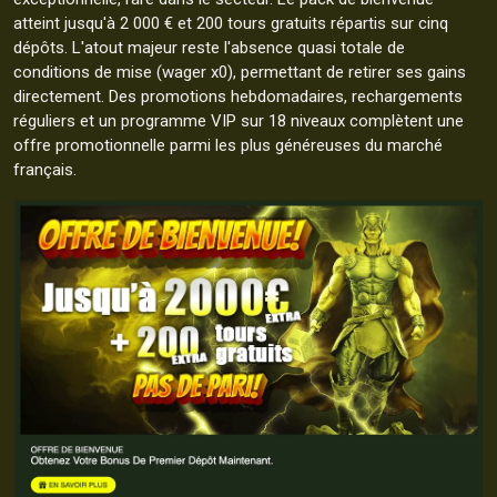
atteint jusqu'à 2 000 € et 200 tours gratuits répartis sur cinq
dépôts. L'atout majeur reste l'absence quasi totale de
conditions de mise (wager x0), permettant de retirer ses gains
directement. Des promotions hebdomadaires, rechargements
réguliers et un programme VIP sur 18 niveaux complètent une
offre promotionnelle parmi les plus généreuses du marché
français.