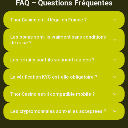
FAQ – Questions Fréquentes
Thor Casino est-il légal en France ?
Les bonus sont-ils vraiment sans conditions
Oui, Thor Casino est accessible aux joueurs français. La 
de mise ?
plateforme opère sous licence Curaçao Gaming 
Authority (CGA), ce qui lui permet d'accepter légalement 
les joueurs français. Elle ne dispose pas de licence ANJ 
Les retraits sont-ils vraiment rapides ?
Oui, la grande majorité des bonus proposés par Thor 
locale, typique des casinos internationaux. 
Casino sont sans wager (x0) ou avec des conditions très 
faibles (x1 à x5). Cela signifie que vos gains réalisés avec 
La vérification KYC est-elle obligatoire ?
Oui, Thor Casino est reconnu pour la rapidité de ses 
les fonds bonus sont retirables directement, sans 
retraits. Les demandes sont traitées en moins de 24 
obligation de rejouer la somme.
heures après validation KYC. Les retraits en 
Thor Casino est-il compatible mobile ?
Oui, la vérification KYC est obligatoire avant tout retrait 
cryptomonnaies sont quasi instantanés, tandis que les 
important. Elle nécessite une pièce d'identité valide, un 
e-wallets sont crédités en 1 à 24 heures.
justificatif de domicile récent et une preuve du moyen de 
Les cryptomonnaies sont-elles acceptées ?
Oui, la plateforme est entièrement optimisée pour les 
paiement utilisé. Une fois validée, elle accélère 
appareils mobiles iOS et Android. Elle est accessible 
considérablement le traitement de vos retraits suivants.
directement depuis votre navigateur, sans application 