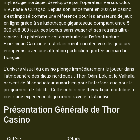
mythologie nordique, développée par l'opérateur Versus Odds
Une Plateforme Accessible aux Joueurs
B.V., basé à Curaçao. Depuis son lancement en 2022, le casino
Français
s'est imposé comme une référence pour les amateurs de jeux
Sécurité et Protection des Données
en ligne grâce à sa ludothèque gigantesque comptant entre 5
Équité des Jeux
000 et 8 000 jeux, ses bonus sans wager et ses retraits ultra-
Bonus et Promotions : Le Point Fort de Thor
Casino
rapides. La plateforme est construite sur l'infrastructure
Un Pack de Bienvenue Exceptionnel
BlueOcean Gaming et est clairement orientée vers les joueurs
Promotions Régulières et Tours Gratuits
européens, avec une attention particulière portée au marché
Le Programme VIP : Du Walhalla aux
français.
Sommets
L'univers visuel du casino plonge immédiatement le joueur dans
La Ludothèque : Un Catalogue Impressionnant
l'atmosphère des dieux nordiques : Thor, Odin, Loki et le Valhalla
Des Milliers de Jeux pour Tous les Goûts
servent de fil conducteur aussi bien pour l'interface que pour le
Machines à Sous
programme de fidélité. Cette cohérence thématique contribue à
Casino en Direct
créer une expérience de jeu immersive et distinctive.
Jeux de Table et Crash Games
Méthodes de Paiement et Retraits
Présentation Générale de Thor
Des Options Variées pour Tous les Profils
Des Retraits Parmi les Plus Rapides du
Casino
Secteur
Vérification KYC et Inscription
Un Processus d'Inscription Simplifié
Critère
Détails