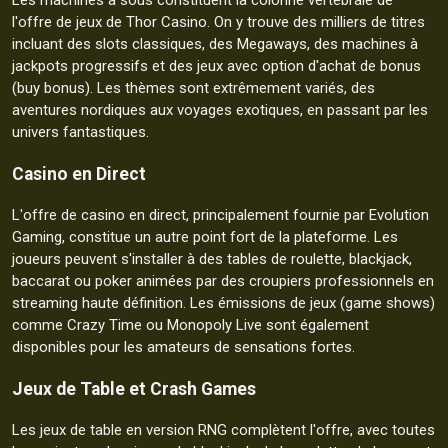
l'offre de jeux de Thor Casino. On y trouve des milliers de titres
incluant des slots classiques, des Megaways, des machines à
jackpots progressifs et des jeux avec option d'achat de bonus
(buy bonus). Les thèmes sont extrêmement variés, des
aventures nordiques aux voyages exotiques, en passant par les
univers fantastiques.
Casino en Direct
L'offre de casino en direct, principalement fournie par Evolution
Gaming, constitue un autre point fort de la plateforme. Les
joueurs peuvent s'installer à des tables de roulette, blackjack,
baccarat ou poker animées par des croupiers professionnels en
streaming haute définition. Les émissions de jeux (game shows)
comme Crazy Time ou Monopoly Live sont également
disponibles pour les amateurs de sensations fortes.
Jeux de Table et Crash Games
Les jeux de table en version RNG complètent l'offre, avec toutes