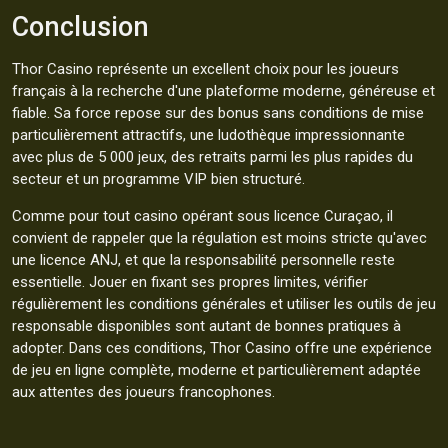
Conclusion
Thor Casino représente un excellent choix pour les joueurs
français à la recherche d'une plateforme moderne, généreuse et
fiable. Sa force repose sur des bonus sans conditions de mise
particulièrement attractifs, une ludothèque impressionnante
avec plus de 5 000 jeux, des retraits parmi les plus rapides du
secteur et un programme VIP bien structuré.
Comme pour tout casino opérant sous licence Curaçao, il
convient de rappeler que la régulation est moins stricte qu'avec
une licence ANJ, et que la responsabilité personnelle reste
essentielle. Jouer en fixant ses propres limites, vérifier
régulièrement les conditions générales et utiliser les outils de jeu
responsable disponibles sont autant de bonnes pratiques à
adopter. Dans ces conditions, Thor Casino offre une expérience
de jeu en ligne complète, moderne et particulièrement adaptée
aux attentes des joueurs francophones.